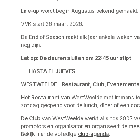
Line-up wordt begin Augustus bekend gemaakt. 
VVK start 26 maart 2026. 
De End of Season raakt elk jaar enkele weken van
nog zijn. 
Let op: De deuren sluiten om 22:45 uur stipt! 
HASTA EL JUEVES
WESTWEELDE - Restaurant, Club, Evenementen
Het Restaurant
 van WestWeelde met immens ter
zondag geopend voor de lunch, diner of een cockt
De Club 
van WestWeelde werkt al sinds 2007 wek
promotors en organisator en organiseert de mees
Bekijk hier de volledige 
club-agenda
(opens in a 
.  