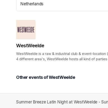
Netherlands
(opens in a new tab)
WestWeelde
WestWeelde is a raw & industrial club & event-location 
4 different area's, WestWeelde hosts all kind of parties
Other events of WestWeelde
Summer Breeze Latin Night at WestWeelde - Sum