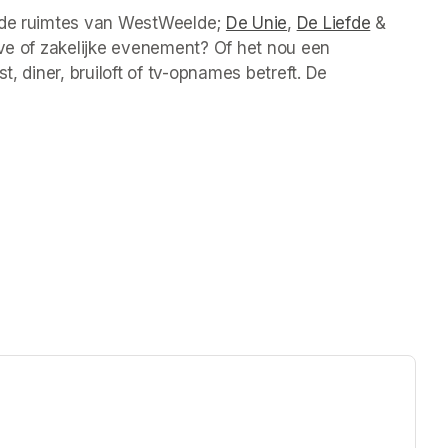
lende ruimtes van WestWeelde; 
De Unie
(opens in a new tab)
, 
De Liefde
(opens in
 & 
ive of zakelijke evenement? Of het nou een 
, diner, bruiloft of tv-opnames betreft. De 
)
ew tab)