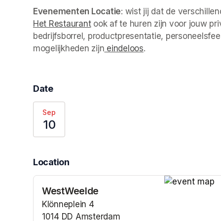
Evenementen Locatie
: wist jij dat de verschil
Het Restaurant
(opens in a new tab)
 ook af te huren zijn voor jouw pr
bedrijfsborrel, productpresentatie, personeelsfeest
mogelijkheden zijn
 eindeloos
(opens in a new tab
. 
Date
Sep
10
Location
WestWeelde
(opens in a n
Klönneplein 4
1014 DD Amsterdam