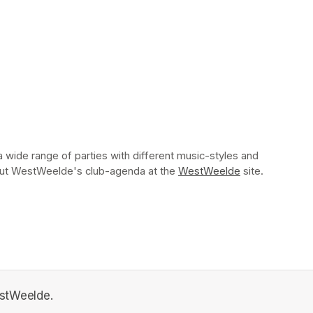
 wide range of parties with different music-styles and 
k out WestWeelde's club-agenda at the 
WestWeelde
(opens in a ne
 site.    
estWeelde.