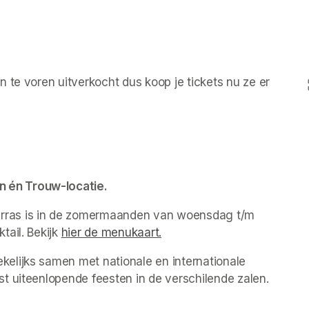
 te voren uitverkocht dus koop je tickets nu ze er 
 én Trouw-locatie.
ras is in de zomermaanden van woensdag t/m 
ail. Bekijk 
hier de menukaart.
(opens in a new tab)
elijks samen met nationale en internationale 
t uiteenlopende feesten in de verschilende zalen. 
new tab)