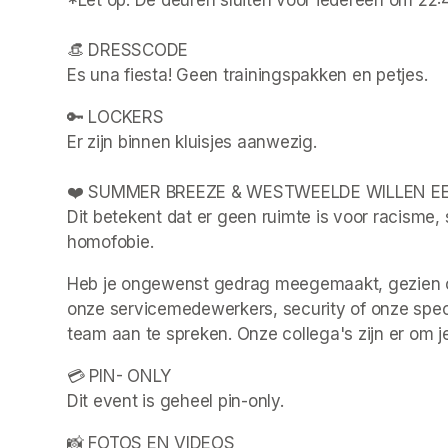
*Let op: De deuren sluiten voor iedereen om 22:45
👒 DRESSCODE

Es una fiesta! Geen trainingspakken en petjes.
🔑 LOCKERS

Er zijn binnen kluisjes aanwezig. 

❤️ SUMMER BREEZE & WESTWEELDE WILLEN EEN 
Dit betekent dat er geen ruimte is voor racisme, 
homofobie.
Heb je ongewenst gedrag meegemaakt, gezien of v
onze servicemedewerkers, security of onze spec
team aan te spreken. Onze collega's zijn er om je
💳 PIN- ONLY

Dit event is geheel pin-only.
📸 FOTOS EN VIDEOS
