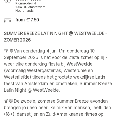
Klönneplein 4
1014 DD Amsterdam
Netherlands
from €17.50
SUMMER BREEZE LATIN NIGHT @ WESTWEELDE - 
ZOMER 2026
🌴 🍍Van donderdag 4 juni t/m donderdag 10 
September 2026 is het voor de 21ste zomer op rij - 
weer elke donderdag fiesta bij 
WestWeelde
(opens in a
(voormalig Westergasterras, Westerunie en 
Westerliefde) tijdens het grootste wekelijkse Latin 
feest van Amsterdam en omstreken; Summer Breeze 
Latin Night @ WestWeelde.
🍹🎼 De zwoele, zomerse Summer Breeze avonden 
brengen jou een heerlijke mix van mensen, leeftijden 
(18+), dansstijlen en Zuid-Amerikaanse ritmes op 