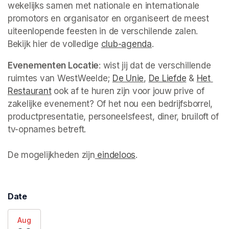
wekelijks samen met nationale en internationale 
promotors en organisator en organiseert de meest 
uiteenlopende feesten in de verschilende zalen. 
Bekijk hier de volledige 
club-agenda
(opens in a new ta
.  
Evenementen Locatie
: wist jij dat de verschillende 
ruimtes van WestWeelde; 
De Unie
(opens in a new tab)
, 
De Liefde
(opens in 
 & 
Het 
Restaurant
(opens in a new tab)
 ook af te huren zijn voor jouw prive of 
zakelijke evenement? Of het nou een bedrijfsborrel, 
productpresentatie, personeelsfeest, diner, bruiloft of 
tv-opnames betreft. 

De mogelijkheden zijn
 eindeloos
(opens in a new tab)
. 
Date
Aug