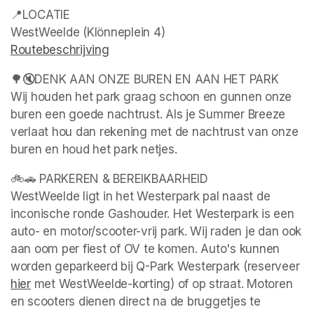
📍LOCATIE

Routebeschrijving
(opens in a new tab)
🌳🔇DENK AAN ONZE BUREN EN AAN HET PARK

Wij houden het park graag schoon en gunnen onze 
buren een goede nachtrust. Als je Summer Breeze 
verlaat hou dan rekening met de nachtrust van onze 
buren en houd het park netjes.
🚲🚗 PARKEREN & BEREIKBAARHEID

WestWeelde ligt in het Westerpark pal naast de 
inconische ronde Gashouder. Het Westerpark is een 
auto- en motor/scooter-vrij park. Wij raden je dan ook 
aan oom per fiest of OV te komen. Auto's kunnen 
worden geparkeerd bij Q-Park Westerpark (reserveer 
hier
(opens in a new tab)
 met WestWeelde-korting) of op straat. Motoren 
en scooters dienen direct na de bruggetjes te 