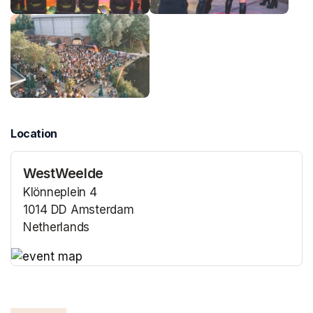
Location
WestWeelde
Klönneplein 4
1014 DD Amsterdam
Netherlands
(opens in a new tab)
(opens in a new tab)