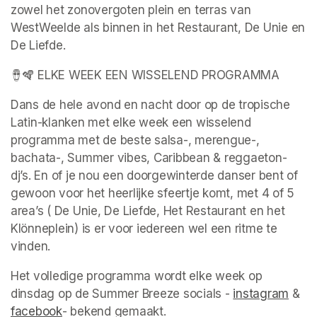
zowel het zonovergoten plein en terras van 
WestWeelde als binnen in het Restaurant, De Unie en 
De Liefde.
🪘🪇 ELKE WEEK EEN WISSELEND PROGRAMMA
Dans de hele avond en nacht door op de tropische 
Latin-klanken met elke week een wisselend 
programma met de beste salsa-, merengue-, 
bachata-, Summer vibes, Caribbean & reggaeton-
dj’s. En of je nou een doorgewinterde danser bent of 
gewoon voor het heerlijke sfeertje komt, met 4 of 5 
area’s ( De Unie, De Liefde, Het Restaurant en het 
Klönneplein) is er voor iedereen wel een ritme te 
vinden.
Het volledige programma wordt elke week op 
dinsdag op de Summer Breeze socials - 
instagram
(ope
 & 
facebook
(opens in a new tab)
- bekend gemaakt.