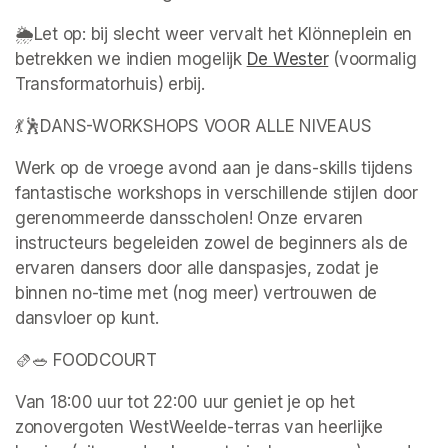
🌦Let op: bij slecht weer vervalt het Klönneplein en 
betrekken we indien mogelijk 
De Wester
(opens in a ne
 (voormalig 
Transformatorhuis) erbij.
💃🕺DANS-WORKSHOPS VOOR ALLE NIVEAUS
Werk op de vroege avond aan je dans-skills tijdens 
fantastische workshops in verschillende stijlen door 
gerenommeerde dansscholen! Onze ervaren 
instructeurs begeleiden zowel de beginners als de 
ervaren dansers door alle danspasjes, zodat je 
binnen no-time met (nog meer) vertrouwen de 
dansvloer op kunt.
🫔🥗 FOODCOURT
Van 18:00 uur tot 22:00 uur geniet je op het 
zonovergoten WestWeelde-terras van heerlijke 