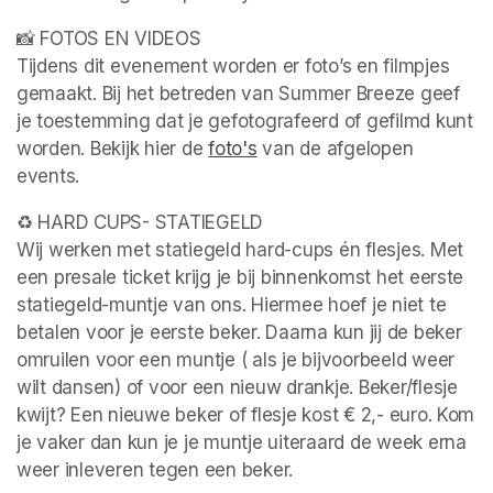
📸 FOTOS EN VIDEOS

Tijdens dit evenement worden er foto’s en filmpjes 
gemaakt. Bij het betreden van Summer Breeze geef 
je toestemming dat je gefotografeerd of gefilmd kunt 
worden. Bekijk hier de 
foto's
(opens in a new tab)
 van de afgelopen 
events. 
♻️ HARD CUPS- STATIEGELD

Wij werken met statiegeld hard-cups én flesjes. Met 
een presale ticket krijg je bij binnenkomst het eerste 
statiegeld-muntje van ons. Hiermee hoef je niet te 
betalen voor je eerste beker. Daarna kun jij de beker 
omruilen voor een muntje ( als je bijvoorbeeld weer 
wilt dansen) of voor een nieuw drankje. Beker/flesje 
kwijt? Een nieuwe beker of flesje kost € 2,- euro. Kom 
je vaker dan kun je je muntje uiteraard de week erna 
weer inleveren tegen een beker.